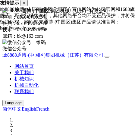
友情提示
×
itb8888通博·(中国区)集团公司官方宣传网站为公司官网和1688旗
舰店，可进行销售询价，其他网络平台均不受正品保护，并将保
售前：0510-87061341
留追诉权，购itb8888通博·(中国区)集团产品请认准官网：
售后：0510-87076718
http://www.hysxgc.com
技术：0510-87076708
邮箱：bk@163.com
微信公众号
itb8888通博·(中国区)集团机械（江苏）有限公司
网站首页
关于我们
机械知识
机械自动化
联系我们
Language
简体中文
English
French