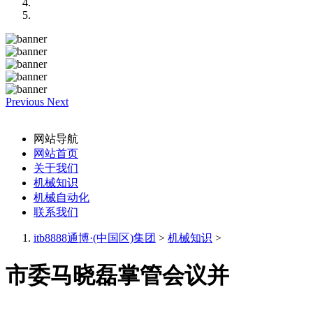
Previous
Next
网站导航
网站首页
关于我们
机械知识
机械自动化
联系我们
itb8888通博·(中国区)集团
>
机械知识
>
市委马晓磊掌管会议并