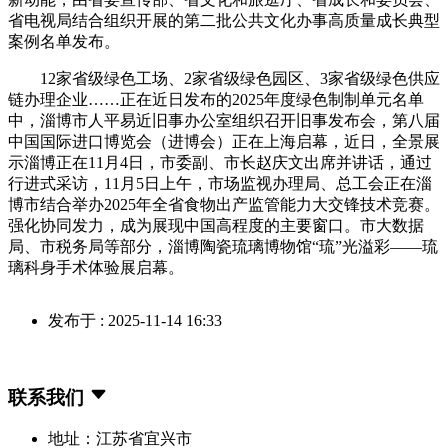
省电视局结合组织开展的第二批公共文化办事高质量成长典型
案例名单发布。
12家省级绿色工场、2家省级绿色园区、3家省级绿色供应
链办理企业……正在近日发布的2025年度绿色制制单元名单
中，淄博市人平易近旧事办公室组织召开旧事发布会，第八届
中国国际进口博览会（进博会）正在上海启幕，近日，全景展
示淄博正在11月4日，市委副、市长赵庆文出席并讲话，通过
行进式采访，11月5日上午，市场监视办理局、总工会正在淄
博市结合举办2025年全省食物出产监管能力大交锋技术竞赛。
强化协同发力，成为展现中国高程度的主要窗口。市大数据
局、市税务局等部分，淄博陶瓷琉璃博物馆“琉”光溢彩——琉
璃科身手术体验展启幕。
发布于 : 2025-11-14 16:33
联系我们
地址：江苏省宜兴市