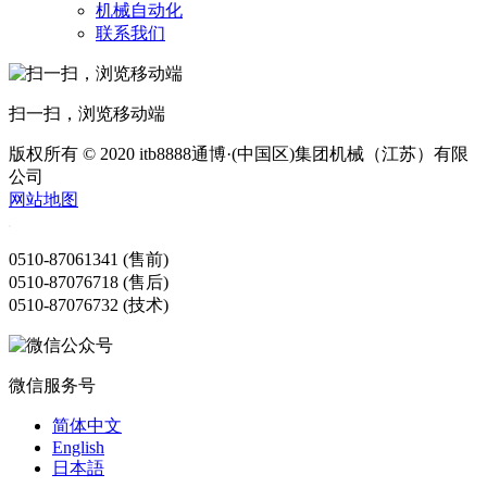
机械自动化
联系我们
扫一扫，浏览移动端
版权所有 © 2020 itb8888通博·(中国区)集团机械（江苏）有限
公司
网站地图
0510-87061341 (售前)
0510-87076718 (售后)
0510-87076732 (技术)
微信服务号
简体中文
English
日本語