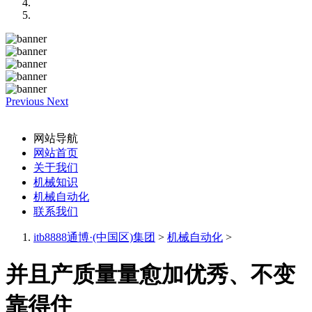
Previous
Next
网站导航
网站首页
关于我们
机械知识
机械自动化
联系我们
itb8888通博·(中国区)集团
>
机械自动化
>
并且产质量量愈加优秀、不变
靠得住