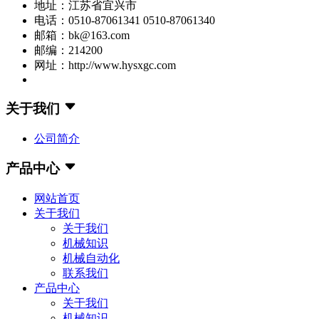
地址：江苏省宜兴市
电话：0510-87061341 0510-87061340
邮箱：bk@163.com
邮编：214200
网址：http://www.hysxgc.com
关于我们
公司简介
产品中心
网站首页
关于我们
关于我们
机械知识
机械自动化
联系我们
产品中心
关于我们
机械知识