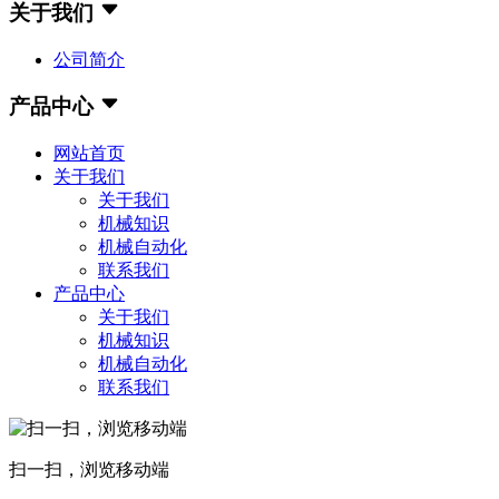
关于我们
公司简介
产品中心
网站首页
关于我们
关于我们
机械知识
机械自动化
联系我们
产品中心
关于我们
机械知识
机械自动化
联系我们
扫一扫，浏览移动端