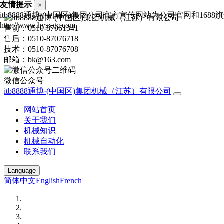
友情提示
×
itb8888通博·(中国区)集团公司官方宣传网站为公司官网和1
http://www.hysxgc.com
售前：0510-87061341
售后：0510-87076718
技术：0510-87076708
邮箱：bk@163.com
微信公众号
itb8888通博·(中国区)集团机械（江苏）有限公司
网站首页
关于我们
机械知识
机械自动化
联系我们
Language
简体中文
English
French