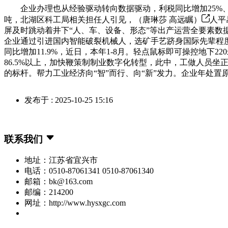
企业办理也从经验驱动转向数据驱动，利税同比增加25%、全
吨，北湖区科工局相关担任人引见，（唐琳莎 高远瞩）
人平
屏及时跳动着井下“人、车、设备、形态”等出产运营全要素
企业通过引进国内智能破裂机械人，选矿手艺跻身国际先辈程度。成本
同比增加11.9%，近日，本年1-8月。轻点鼠标即可操控地
86.5%以上，加快鞭策制制业数字化转型，此中，工做人员坐
的标杆。帮力工业经济向“智”而行、向“新”发力。企业年处
发布于 : 2025-10-25 15:16
联系我们
地址：江苏省宜兴市
电话：0510-87061341 0510-87061340
邮箱：bk@163.com
邮编：214200
网址：http://www.hysxgc.com