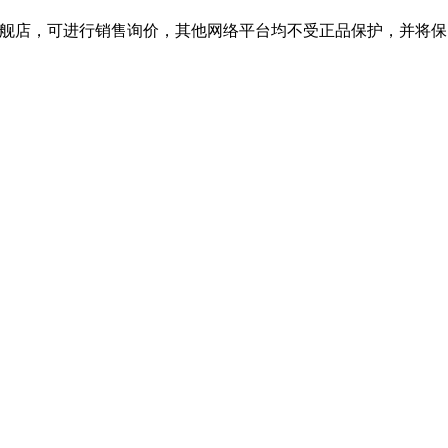
688旗舰店，可进行销售询价，其他网络平台均不受正品保护，并将保留